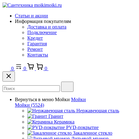
Статьи и акции
Информация покупателям
Доставка и оплата
Подключение
Кредит
Гарантия
Ремонт
Контакты
0
0
0
Вернуться в меню
Мойки
Мойки
Мойки
(5524)
Нержавеющая сталь
Гранит
Керамика
PVD-покрытие
Закаленное стекло
Литьевой мрамор