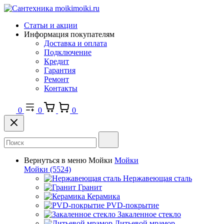
Статьи и акции
Информация покупателям
Доставка и оплата
Подключение
Кредит
Гарантия
Ремонт
Контакты
0
0
0
Вернуться в меню
Мойки
Мойки
Мойки
(5524)
Нержавеющая сталь
Гранит
Керамика
PVD-покрытие
Закаленное стекло
Литьевой мрамор