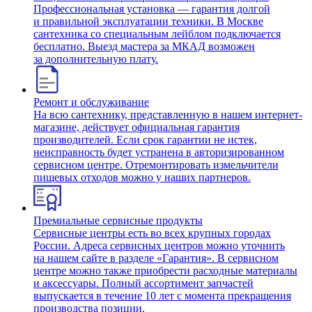
Профессиональная установка — гарантия долгой
и правильной эксплуатации техники. В Москве
сантехника со специальным лейблом подключается
бесплатно. Выезд мастера за МКАД возможен
за дополнительную плату.
Ремонт и обслуживание
На всю сантехнику, представленную в нашем интернет-
магазине, действует официальная гарантия
производителей. Если срок гарантии не истек,
неисправность будет устранена в авторизированном
сервисном центре. Отремонтировать измельчители
пищевых отходов можно у наших партнеров.
Премиальные сервисные продукты
Сервисные центры есть во всех крупных городах
России. Адреса сервисных центров можно уточнить
на нашем сайте в разделе «Гарантия». В сервисном
центре можно также приобрести расходные материалы
и аксессуары. Полный ассортимент запчастей
выпускается в течение 10 лет с момента прекращения
производства позиции.