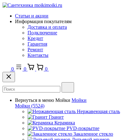
Статьи и акции
Информация покупателям
Доставка и оплата
Подключение
Кредит
Гарантия
Ремонт
Контакты
0
0
0
Вернуться в меню
Мойки
Мойки
Мойки
(5524)
Нержавеющая сталь
Гранит
Керамика
PVD-покрытие
Закаленное стекло
Литьевой мрамор