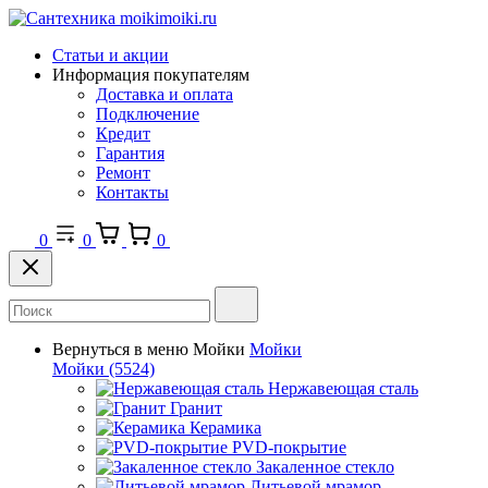
Статьи и акции
Информация покупателям
Доставка и оплата
Подключение
Кредит
Гарантия
Ремонт
Контакты
0
0
0
Вернуться в меню
Мойки
Мойки
Мойки
(5524)
Нержавеющая сталь
Гранит
Керамика
PVD-покрытие
Закаленное стекло
Литьевой мрамор