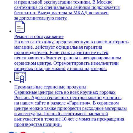
и правильной эксплуатации техники. В Москве
сантехника со специальным лейблом подключается
бесплатно. Выезд мастера за МКАД возможен
за дополнительную плату.
Ремонт и обслуживание
На всю сантехнику, представленную в нашем интернет-
магазине, действует официальная гарантия
производителей. Если срок гарантии не истек,
неисправность будет устранена в авторизированном
сервисном центре. Отремонтировать измельчители
пищевых отходов можно у наших партнеров.
Премиальные сервисные продукты
Сервисные центры есть во всех крупных городах
России. Адреса сервисных центров можно уточнить
на нашем сайте в разделе «Гарантия». В сервисном
центре можно также приобрести расходные материалы
и аксессуары. Полный ассортимент запчастей
выпускается в течение 10 лет с момента прекращения
производства позиции.