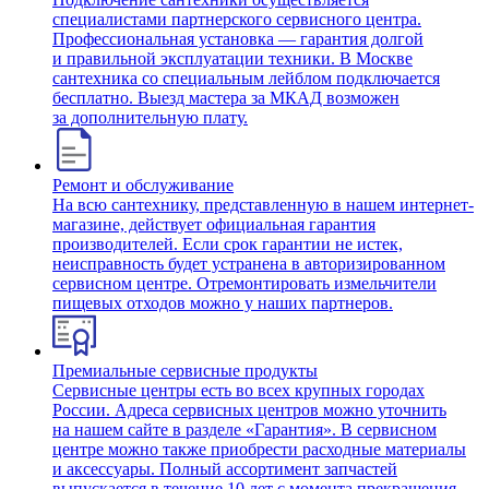
специалистами партнерского сервисного центра.
Профессиональная установка — гарантия долгой
и правильной эксплуатации техники. В Москве
сантехника со специальным лейблом подключается
бесплатно. Выезд мастера за МКАД возможен
за дополнительную плату.
Ремонт и обслуживание
На всю сантехнику, представленную в нашем интернет-
магазине, действует официальная гарантия
производителей. Если срок гарантии не истек,
неисправность будет устранена в авторизированном
сервисном центре. Отремонтировать измельчители
пищевых отходов можно у наших партнеров.
Премиальные сервисные продукты
Сервисные центры есть во всех крупных городах
России. Адреса сервисных центров можно уточнить
на нашем сайте в разделе «Гарантия». В сервисном
центре можно также приобрести расходные материалы
и аксессуары. Полный ассортимент запчастей
выпускается в течение 10 лет с момента прекращения