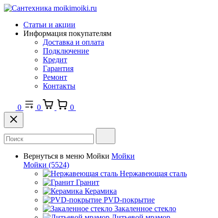
Статьи и акции
Информация покупателям
Доставка и оплата
Подключение
Кредит
Гарантия
Ремонт
Контакты
0
0
0
Вернуться в меню
Мойки
Мойки
Мойки
(5524)
Нержавеющая сталь
Гранит
Керамика
PVD-покрытие
Закаленное стекло
Литьевой мрамор