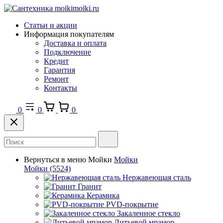
Статьи и акции
Информация покупателям
Доставка и оплата
Подключение
Кредит
Гарантия
Ремонт
Контакты
0
0
0
Вернуться в меню
Мойки
Мойки
Мойки
(5524)
Нержавеющая сталь
Гранит
Керамика
PVD-покрытие
Закаленное стекло
Литьевой мрамор