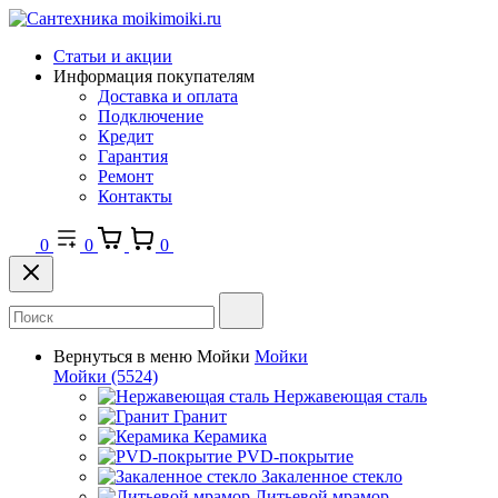
Статьи и акции
Информация покупателям
Доставка и оплата
Подключение
Кредит
Гарантия
Ремонт
Контакты
0
0
0
Вернуться в меню
Мойки
Мойки
Мойки
(5524)
Нержавеющая сталь
Гранит
Керамика
PVD-покрытие
Закаленное стекло
Литьевой мрамор