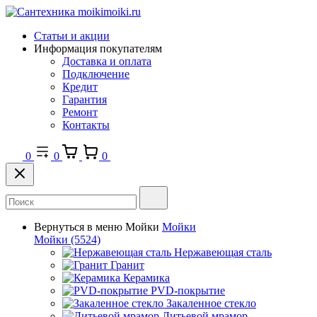
Статьи и акции
Информация покупателям
Доставка и оплата
Подключение
Кредит
Гарантия
Ремонт
Контакты
0
0
0
Вернуться в меню
Мойки
Мойки
Мойки
(5524)
Нержавеющая сталь
Гранит
Керамика
PVD-покрытие
Закаленное стекло
Литьевой мрамор