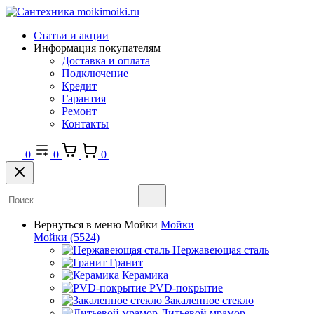
Статьи и акции
Информация покупателям
Доставка и оплата
Подключение
Кредит
Гарантия
Ремонт
Контакты
0
0
0
Вернуться в меню
Мойки
Мойки
Мойки
(5524)
Нержавеющая сталь
Гранит
Керамика
PVD-покрытие
Закаленное стекло
Литьевой мрамор