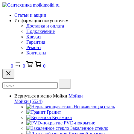
Статьи и акции
Информация покупателям
Доставка и оплата
Подключение
Кредит
Гарантия
Ремонт
Контакты
0
0
0
Вернуться в меню
Мойки
Мойки
Мойки
(5524)
Нержавеющая сталь
Гранит
Керамика
PVD-покрытие
Закаленное стекло
Литьевой мрамор