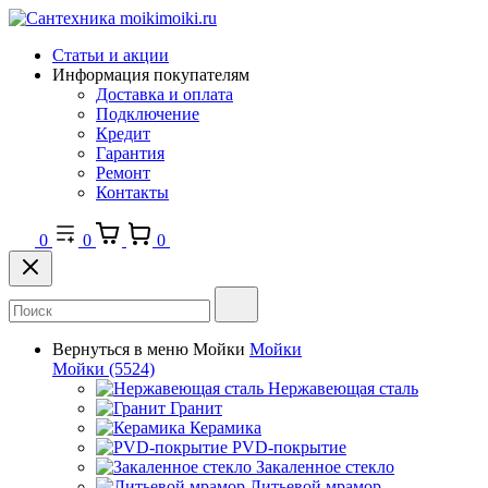
Статьи и акции
Информация покупателям
Доставка и оплата
Подключение
Кредит
Гарантия
Ремонт
Контакты
0
0
0
Вернуться в меню
Мойки
Мойки
Мойки
(5524)
Нержавеющая сталь
Гранит
Керамика
PVD-покрытие
Закаленное стекло
Литьевой мрамор