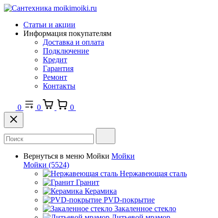
Статьи и акции
Информация покупателям
Доставка и оплата
Подключение
Кредит
Гарантия
Ремонт
Контакты
0
0
0
Вернуться в меню
Мойки
Мойки
Мойки
(5524)
Нержавеющая сталь
Гранит
Керамика
PVD-покрытие
Закаленное стекло
Литьевой мрамор