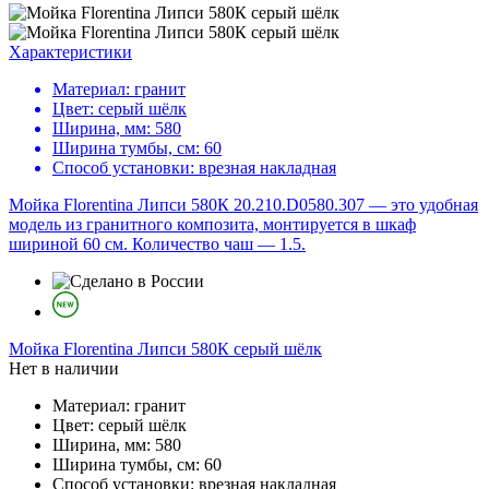
Характеристики
Материал:
гранит
Цвет:
серый шёлк
Ширина, мм:
580
Ширина тумбы, см:
60
Способ установки:
врезная накладная
Мойка Florentina Липси 580К 20.210.D0580.307 — это удобная
модель из гранитного композита, монтируется в шкаф
шириной 60 см. Количество чаш — 1.5.
Мойка
Florentina Липси 580К серый шёлк
Нет в наличии
Материал:
гранит
Цвет:
серый шёлк
Ширина, мм:
580
Ширина тумбы, см:
60
Способ установки:
врезная накладная