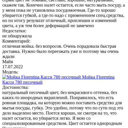
скажем так. Конечно налет остается, если часто мыть посуду, а
у меня пока не утановлена посудомоечная. Где-то хорошо
убирается губкой, а где-то надо с применением спец.средства,
но по итогу результат отличный, проплешин и изменений
цвета, а уж тем более деформаций не замечено
Недостатки:
не обнаружила
Комментарий:
отличная мойка. без вопросов. Очень порадовала быстрая
доставка. Нужно было переезжать уже и поэтому мы очень
ждали
Майя
17.07.2022
Модель:
Мойка Florentina
Касси 780 песочный
Достоинства:
натуральный песочный цвет, без некрасивого оттенка, без
каких-то инородных вкраплений. Понравилось, что есть
ровная площадка, на которую можно поставить средство для
мытья посуды, губку. Это удобно, потому что по сути под это
дело выделено место. Поется хорошо, не смотря на то, что
налет остается, но убирается легко. Я мою со
специализированным средством. Цвет остается однородным