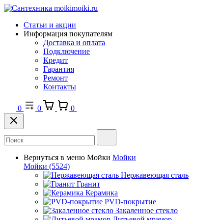
Статьи и акции
Информация покупателям
Доставка и оплата
Подключение
Кредит
Гарантия
Ремонт
Контакты
0
0
0
Вернуться в меню
Мойки
Мойки
Мойки
(5524)
Нержавеющая сталь
Гранит
Керамика
PVD-покрытие
Закаленное стекло
Литьевой мрамор