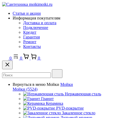
Статьи и акции
Информация покупателям
Доставка и оплата
Подключение
Кредит
Гарантия
Ремонт
Контакты
0
0
0
Вернуться в меню
Мойки
Мойки
Мойки
(5524)
Нержавеющая сталь
Гранит
Керамика
PVD-покрытие
Закаленное стекло
Литьевой мрамор