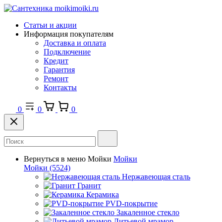
Статьи и акции
Информация покупателям
Доставка и оплата
Подключение
Кредит
Гарантия
Ремонт
Контакты
0
0
0
Вернуться в меню
Мойки
Мойки
Мойки
(5524)
Нержавеющая сталь
Гранит
Керамика
PVD-покрытие
Закаленное стекло
Литьевой мрамор