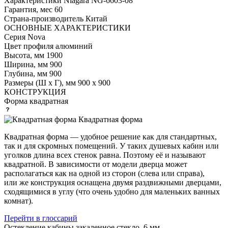
Характеристики
Niagara NG-6603-08
Гарантия, мес
60
Страна-производитель
Китай
ОСНОВНЫЕ ХАРАКТЕРИСТИКИ
Серия
Nova
Цвет профиля
алюминий
Высота, мм
1900
Ширина, мм
900
Глубина, мм
900
Размеры (Ш х Г), мм
900 х 900
КОНСТРУКЦИЯ
Форма
квадратная
Квадратная форма
Квадратная форма — удобное решение как для стандартных,
так и для скромных помещений. У таких душевых кабин или
уголков длина всех стенок равна. Поэтому её и называют
квадратной. В зависимости от модели дверца может
располагаться как на одной из сторон (слева или справа),
или же конструкция оснащена двумя раздвижными дверцами,
сходящимися в углу (что очень удобно для маленьких ванных
комнат).
Перейти в глоссарий
Остекление кабины
закаленное стекло, 6 мм