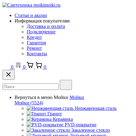
Статьи и акции
Информация покупателям
Доставка и оплата
Подключение
Кредит
Гарантия
Ремонт
Контакты
0
0
0
Вернуться в меню
Мойки
Мойки
Мойки
(5524)
Нержавеющая сталь
Гранит
Керамика
PVD-покрытие
Закаленное стекло
Литьевой мрамор