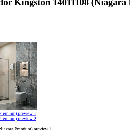
or Kingston 14011108 (Niagara