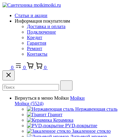
Статьи и акции
Информация покупателям
Доставка и оплата
Подключение
Кредит
Гарантия
Ремонт
Контакты
0
0
0
Вернуться в меню
Мойки
Мойки
Мойки
(5524)
Нержавеющая сталь
Гранит
Керамика
PVD-покрытие
Закаленное стекло
Литьевой мрамор