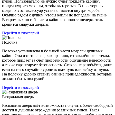
рукой. Пользователю не нужно будет покидать кабинку
и идти куда-то мокрым, чтобы вытереться. В просторных
моделях этот аксессуар устанавливается внутри короба.
Обычно рядом с душем, чтобы капли не попадали на ткань.
В скромных по габаритам кабинках полотенцедержатель
крепится снаружи дверцы.
Перейти в глоссарий
Полочка
Полочка установлена в большей части моделей душевых
кабин. Она изготовлена, как правило, из закалённого стекла,
которое придаёт за счёт прозрачности ощущение невесомости,
а также гарантирует безопасность. Стекло не разобьётся, даже
если на него случайно уронить шампунь или лейку от душа.
На полочку удобно ставить банные принадлежности, которые
должны быть под рукой.
Перейти в глоссарий
Раздвижная дверь
Распашная дверь даёт возможность получить более свободный
доступ в душевые ограждения различных типов. Такая
конструкция позволяет максимально открыть проём для входа.