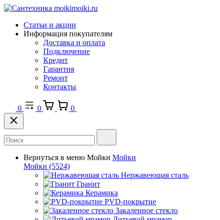
Статьи и акции
Информация покупателям
Доставка и оплата
Подключение
Кредит
Гарантия
Ремонт
Контакты
0
0
0
Вернуться в меню
Мойки
Мойки
Мойки
(5524)
Нержавеющая сталь
Гранит
Керамика
PVD-покрытие
Закаленное стекло
Литьевой мрамор