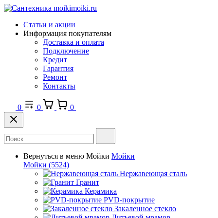
Статьи и акции
Информация покупателям
Доставка и оплата
Подключение
Кредит
Гарантия
Ремонт
Контакты
0
0
0
Вернуться в меню
Мойки
Мойки
Мойки
(5524)
Нержавеющая сталь
Гранит
Керамика
PVD-покрытие
Закаленное стекло
Литьевой мрамор