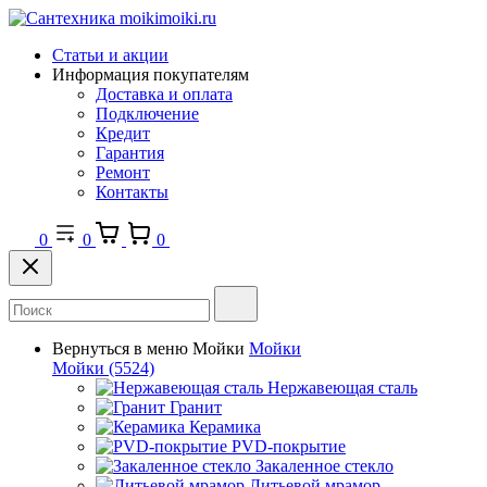
Статьи и акции
Информация покупателям
Доставка и оплата
Подключение
Кредит
Гарантия
Ремонт
Контакты
0
0
0
Вернуться в меню
Мойки
Мойки
Мойки
(5524)
Нержавеющая сталь
Гранит
Керамика
PVD-покрытие
Закаленное стекло
Литьевой мрамор