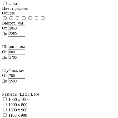
Ultra
Цвет профиля
Общие
Высота, мм
От
До
Ширина, мм
От
До
Глубина, мм
От
До
Размеры (Ш х Г), мм
1000 х 1000
1000 х 800
1000 х 900
1100 х 900