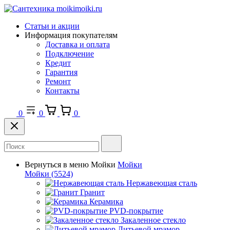
Статьи и акции
Информация покупателям
Доставка и оплата
Подключение
Кредит
Гарантия
Ремонт
Контакты
0
0
0
Вернуться в меню
Мойки
Мойки
Мойки
(5524)
Нержавеющая сталь
Гранит
Керамика
PVD-покрытие
Закаленное стекло
Литьевой мрамор